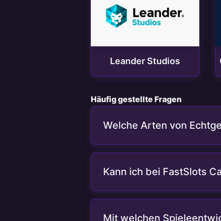
Leander Studios
Häufig gestellte Fragen
Welche Arten von Echtgel
Kann ich bei FastSlots 
Mit welchen Spieleentwi