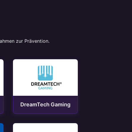
nahmen zur Prävention.
DreamTech Gaming