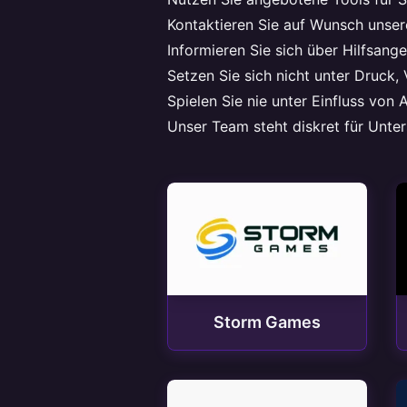
Kontaktieren Sie auf Wunsch unse
Informieren Sie sich über Hilfsang
Setzen Sie sich nicht unter Druck
Spielen Sie nie unter Einfluss von 
Unser Team steht diskret für Unte
Storm Games