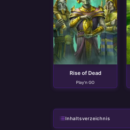
Rise of Dead
Play'n GO
Inhaltsverzeichnis