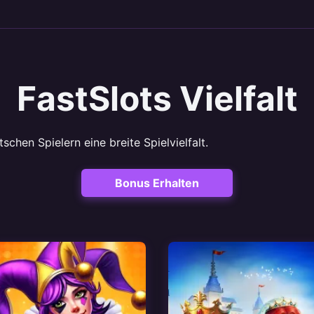
FastSlots Vielfalt
schen Spielern eine breite Spielvielfalt.
Bonus Erhalten