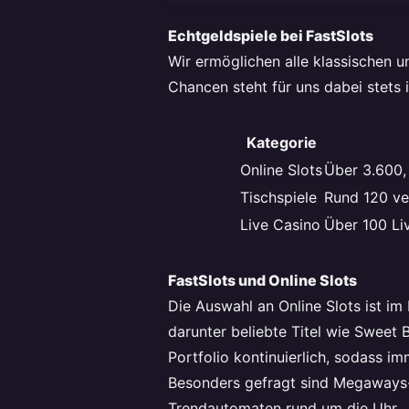
Echtgeldspiele bei FastSlots
Wir ermöglichen alle klassischen 
Chancen steht für uns dabei stets
Kategorie
Online Slots
Über 3.600,
Tischspiele
Rund 120 ve
Live Casino
Über 100 Li
FastSlots und Online Slots
Die Auswahl an Online Slots ist im
darunter beliebte Titel wie Sweet
Portfolio kontinuierlich, sodass i
Besonders gefragt sind Megaways-S
Trendautomaten rund um die Uhr.