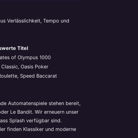
us Verlässlichkeit, Tempo und
werte Titel
ates of Olympus 1000
 Classic, Oasis Poker
oulette, Speed Baccarat
nde Automatenspiele stehen bereit,
der Le Bandit. Wir erneuern unser
ass Splash verfügbar sind.
er finden Klassiker und moderne