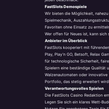
FastSlots Demospiele
Wir bieten die Möglichkeit, nahezu
Spielmechanik, Auszahlungsstruktu
Favoriten ohne Einsatz zu ermittel
Wer offen für Neues ist, kann sich 
Anbieter im Überblick
FastSlots kooperiert mit führende
Play, Play’n GO, Betsoft, Relax G
für technologische Sicherheit, fai
Spielern eine beständige Qualität
Walzenautomaten oder innovative 
Portfolio, das stetig erweitert wird
Verantwortungsvolles Spielen
Die FastSlots Casino Redaktion em
Legen Sie sich ein klares Wett-Budg
Nutzen Sie angebotene Tools für S