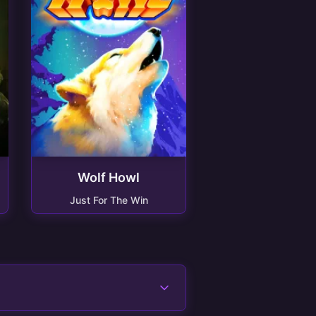
Wolf Howl
Just For The Win