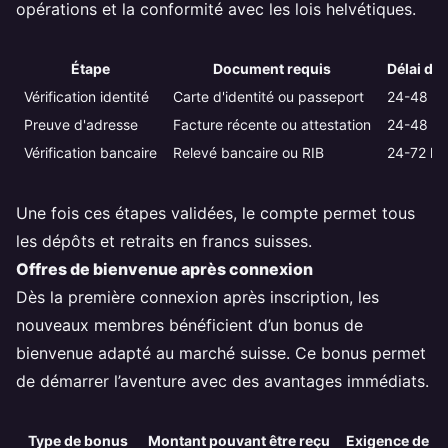
opérations et la conformité avec les lois helvétiques.
Étape
Document requis
Délai de 
Vérification identité
Carte d'identité ou passeport
24-48 he
Preuve d'adresse
Facture récente ou attestation
24-48 he
Vérification bancaire
Relevé bancaire ou RIB
24-72 he
Une fois ces étapes validées, le compte permet tous
les dépôts et retraits en francs suisses.
Offres de bienvenue après connexion
Dès la première connexion après inscription, les
nouveaux membres bénéficient d’un bonus de
bienvenue adapté au marché suisse. Ce bonus permet
de démarrer l’aventure avec des avantages immédiats.
Type de bonus
Montant pouvant être reçu
Exigence de m