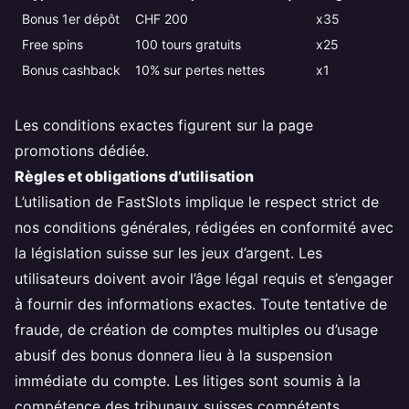
Bonus 1er dépôt
CHF 200
x35
Free spins
100 tours gratuits
x25
Bonus cashback
10% sur pertes nettes
x1
Les conditions exactes figurent sur la page
promotions dédiée.
Règles et obligations d’utilisation
L’utilisation de FastSlots implique le respect strict de
nos conditions générales, rédigées en conformité avec
la législation suisse sur les jeux d’argent. Les
utilisateurs doivent avoir l’âge légal requis et s’engager
à fournir des informations exactes. Toute tentative de
fraude, de création de comptes multiples ou d’usage
abusif des bonus donnera lieu à la suspension
immédiate du compte. Les litiges sont soumis à la
compétence des tribunaux suisses compétents.