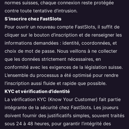
normes suisses, chaque connexion reste protégée
contre toute tentative d’intrusion.
S’inscrire chez FastSlots
Pour ouvrir un nouveau compte
FastSlots
, il suffit de
cliquer sur le bouton d’inscription et de renseigner les
informations demandées : identité, coordonnées, et
choix de mot de passe. Nous veillons à ne collecter
que les données strictement nécessaires, en
conformité avec les exigences de la législation suisse.
L’ensemble du processus a été optimisé pour rendre
l’inscription aussi fluide et rapide que possible.
KYC et vérification d'identité
La vérification KYC (Know Your Customer) fait partie
intégrante de la sécurité chez FastSlots. Les joueurs
doivent fournir des justificatifs simples, souvent traités
sous 24 à 48 heures, pour garantir l’intégrité des