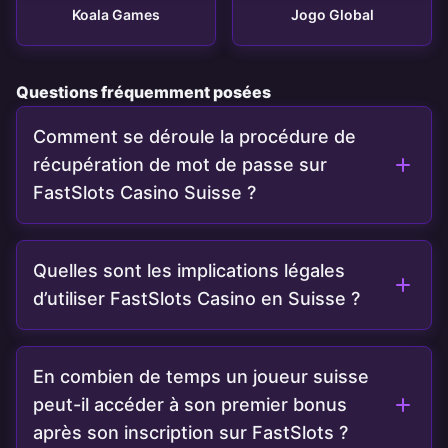
Koala Games
Jogo Global
Questions fréquemment posées
Comment se déroule la procédure de
récupération de mot de passe sur
FastSlots Casino Suisse ?
Quelles sont les implications légales
d’utiliser FastSlots Casino en Suisse ?
En combien de temps un joueur suisse
peut-il accéder à son premier bonus
après son inscription sur FastSlots ?