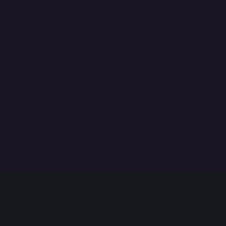
FastSlots