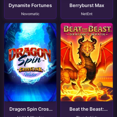
Dynamite Fortunes
Berryburst Max
Novomatic
NetEnt
Dragon Spin Cross
Beat the Beast:
Link – Water
Dragons Wrath