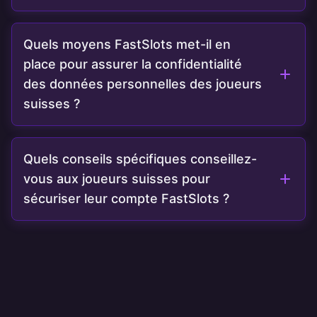
Quels moyens FastSlots met-il en
place pour assurer la confidentialité
des données personnelles des joueurs
suisses ?
Quels conseils spécifiques conseillez-
vous aux joueurs suisses pour
sécuriser leur compte FastSlots ?