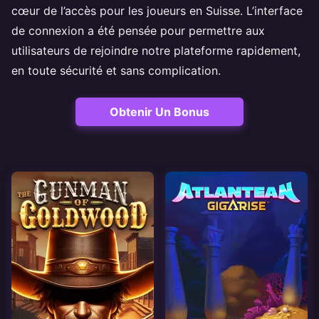
cœur de l’accès pour les joueurs en Suisse. L’interface
de connexion a été pensée pour permettre aux
utilisateurs de rejoindre notre plateforme rapidement,
en toute sécurité et sans complication.
Obtenir Un Bonus