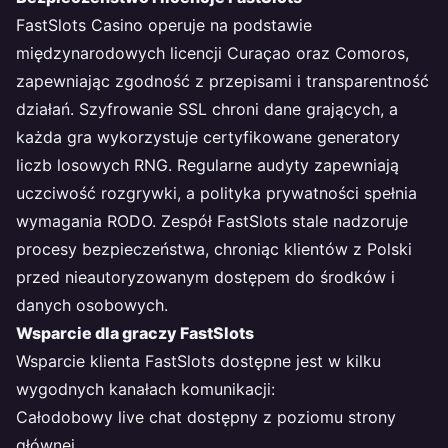
FastSlots Casino operuje na podstawie
międzynarodowych licencji Curaçao oraz Comoros,
zapewniając zgodność z przepisami i transparentność
działań. Szyfrowanie SSL chroni dane grających, a
każda gra wykorzystuje certyfikowane generatory
liczb losowych RNG. Regularne audyty zapewniają
uczciwość rozgrywki, a polityka prywatności spełnia
wymagania RODO. Zespół FastSlots stale nadzoruje
procesy bezpieczeństwa, chroniąc klientów z Polski
przed nieautoryzowanym dostępem do środków i
danych osobowych.
Wsparcie dla graczy FastSlots
Wsparcie klienta FastSlots dostępne jest w kilku
wygodnych kanałach komunikacji:
Całodobowy live chat dostępny z poziomu strony
głównej