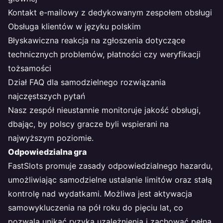
Kontakt e-mailowy z dedykowanym zespołem obsługi
Obsługa klientów w języku polskim
Błyskawiczna reakcja na zgłoszenia dotyczące
technicznych problemów, płatności czy weryfikacji
tożsamości
Dział FAQ dla samodzielnego rozwiązania
najczęstszych pytań
Nasz zespół nieustannie monitoruje jakość obsługi,
dbając, by polscy gracze byli wspierani na
najwyższym poziomie.
Odpowiedzialna gra
FastSlots promuje zasady odpowiedzialnego hazardu,
umożliwiając samodzielne ustalanie limitów oraz stałą
kontrolę nad wydatkami. Możliwa jest aktywacja
samowykluczenia na pół roku do pięciu lat, co
pozwala unikać ryzyka uzależnienia i zachować pełną