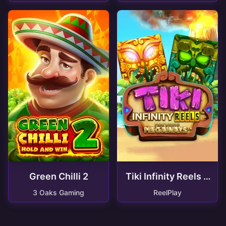
Green Chilli 2
Tiki Infinity Reels X
Megaways
3 Oaks Gaming
ReelPlay