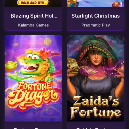
Blazing Spirit Hold
Starlight Christmas
and Win
Kalamba Games
Pragmatic Play