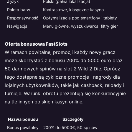
Język
Polski (pełna lokalizacja)
Paleta barw
Kontrastowe, klasyczne kasyno
Responsywność
Optymalizacja pod smartfony i tablety
Nawigacja
Menu główne, wyszukiwarka, filtry gier
Oferta bonusowa FastSlots
W ramach powitalnej promocji każdy nowy gracz
może skorzystać z bonusu 200% do 5000 euro oraz
50 darmowych spinów na slot 2 Wild 2 Die. Oprócz
tego dostępne są cykliczne promocje i nagrody dla
lojalnych użytkowników, takie jak cashback, reloady i
turnieje. Warunki obrotu prezentują się konkurencyjnie
na tle innych polskich kasyn online.
Nazwa bonusu
Szczegóły
Bonus powitalny
200% do 5000€, 50 spinów